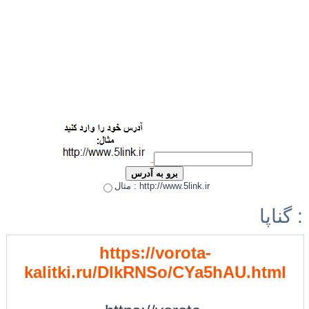
مثال : http://www.5link.ir
گناپا :
https://vorota-
kalitki.ru/DlkRNSo/CYa5hAU.html