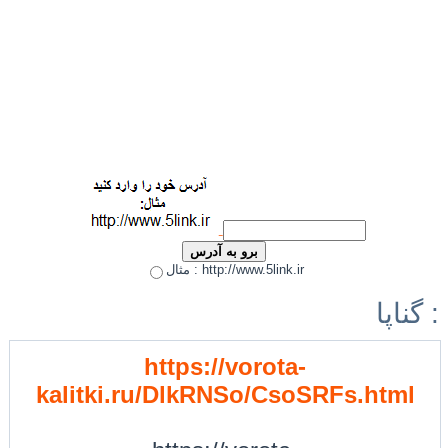
مثال : http://www.5link.ir
گناپا :
https://vorota-
kalitki.ru/DlkRNSo/CsoSRFs.html