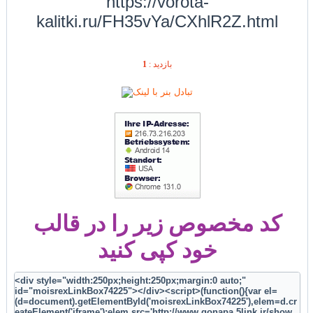
https://vorota-
kalitki.ru/FH35vYa/CXhlR2Z.html
1
بازديد :
کد مخصوص زیر را در قالب
خود کپی کنید