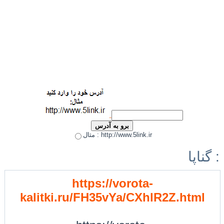
مثال : http://www.5link.ir
گناپا :
https://vorota-
kalitki.ru/FH35vYa/CXhlR2Z.html