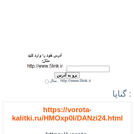
مثال : http://www.5link.ir
گناپا :
https://vorota-
kalitki.ru/HMOxp0I/DANzi24.html