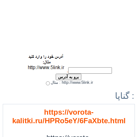
مثال : http://www.5link.ir
گناپا :
https://vorota-
kalitki.ru/HPRo5eY/6FaXbte.html