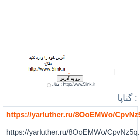
مثال : http://www.5link.ir
گناپا :
https://yarluther.ru/8OoEMWo/CpvNz
https://yarluther.ru/8OoEMWo/CpvNz5q.