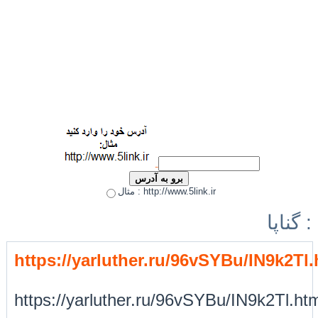
مثال : http://www.5link.ir
گناپا :
https://yarluther.ru/96vSYBu/IN9k2Tl.
https://yarluther.ru/96vSYBu/IN9k2Tl.ht